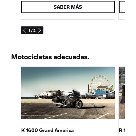
SABER MÁS
1 / 2
Motocicletas adecuadas.
K 1600 Grand America
R 1300