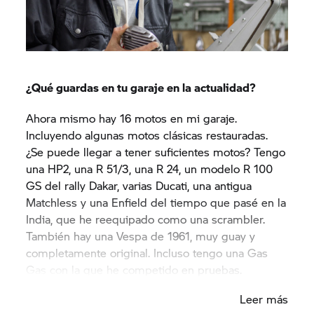
¿Qué guardas en tu garaje en la actualidad?
Ahora mismo hay 16 motos en mi garaje.
Incluyendo algunas motos clásicas restauradas.
¿Se puede llegar a tener suficientes motos? Tengo
una HP2, una R 51/3, una R 24, un modelo R 100
GS del rally Dakar, varias Ducati, una antigua
Matchless y una Enfield del tiempo que pasé en la
India, que he reequipado como una scrambler.
También hay una Vespa de 1961, muy guay y
completamente original. Incluso tengo una Gas
Gas con la que he competido en pruebas.
También cuento con una CB 650, una CB550 y una
Leer más
Honda Dominator.