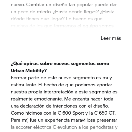
nuevo. Cambiar un diseño tan popular puede dar
un poco de miedo. ¿Hasta dónde llegas? ¿Hasta
dónde tienes que llegar? Lo bueno es que
muchos de los que formamos el equipo somos
conductores de GS y ya vivimos el estilo de vida
Leer más
GS. Así que sabemos lo que queremos de una
GS. Funcionó a la perfección con la nueva
R 1200 GS.
Era muy importante crear una
auténtica GS. Una que fuera fiel a sus orígenes,
¿Qué opinas sobre nuevos segmentos como
con la apariencia y el diseño clásicos, pero con una
Urban Mobility?
nueva interpretación dinámica.
Formar parte de este nuevo segmento es muy
estimulante. El hecho de que podamos aportar
nuestra propia interpretación a este segmento es
realmente emocionante. Me encanta hacer toda
una declaración de intenciones con el diseño.
Como hicimos con la C 600 Sport y la
C 650 GT.
Para mí, fue un experiencia maravillosa presentar
la scooter eléctrica C evolution a los periodistas y