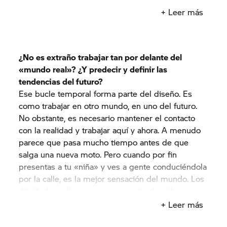
un mejor regreso a BMW.
+ Leer más
¿No es extraño trabajar tan por delante del
«mundo real»? ¿Y predecir y definir las
tendencias del futuro?
Ese bucle temporal forma parte del diseño. Es
como trabajar en otro mundo, en uno del futuro.
No obstante, es necesario mantener el contacto
con la realidad y trabajar aquí y ahora. A menudo
parece que pasa mucho tiempo antes de que
salga una nueva moto. Pero cuando por fin
presentas a tu «niña» y ves a gente conduciéndola
por la calle, es la mejor sensación del mundo. Los
diseñadores llevamos una especie de vida
paralela verdaderamente. Y nunca estamos
+ Leer más
satisfechos. Cuando sale una moto, ya estamos