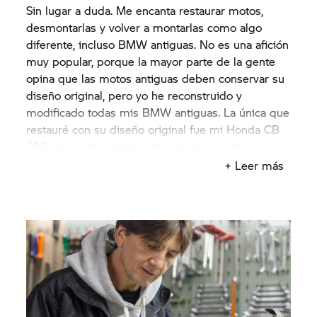
Sin lugar a duda. Me encanta restaurar motos,
desmontarlas y volver a montarlas como algo
diferente, incluso BMW antiguas. No es una afición
muy popular, porque la mayor parte de la gente
opina que las motos antiguas deben conservar su
diseño original, pero yo he reconstruido y
modificado todas mis BMW antiguas. La única que
restauré con su diseño original fue mi Honda CB
500, una moto emblemática de mi juventud.
También modifiqué una BMW 51/3 de 1954. Sirvió
+ Leer más
de inspiración para el concepto Lo Rider.
Encontrar una moto, rediseñarla e incluso
reinterpretarla, tal y como hacen los aficionados de
la personalización, es algo genial. Me encanta.
Incluso con la BMW de 58 años que utilizo a diario
y que siempre ha sido fiable.