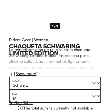
1 / 3
Riders Gear | Women
CHAQUETA SCHWABING
La reinterpretación de un clásico: la chaqueta
LIMITED EDITION
Schwabing Limited Edition impresiona por su
altísima calidad. Su cuero nobuk ligeramente
elástico e hidrofóbico se selecciona a mano. El
número de serie bordado convierte a cada
[Show more]
chaqueta en una pieza única. Los protectores NP
COLOR
Flex 3D ofrecen seguridad, mientras que las
opciones de ventilación y los bolsillos maximizan
SIZE
la comodidad de uso.
To Size Table
The total sum is currently not available.