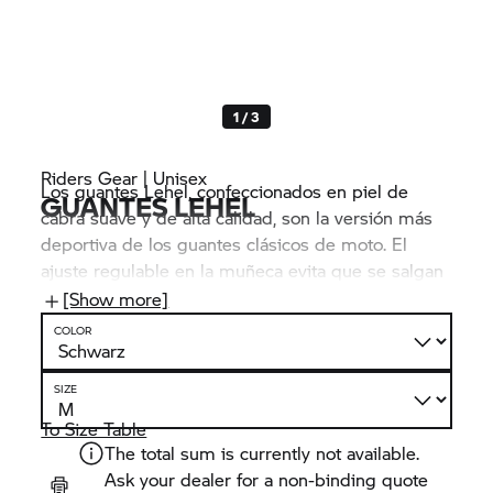
1 / 3
Riders Gear | Unisex
Los guantes Lehel, confeccionados en piel de
GUANTES LEHEL
cabra suave y de alta calidad, son la versión más
deportiva de los guantes clásicos de moto. El
ajuste regulable en la muñeca evita que se salgan
sin querer. Las protecciones en los nudillos
[Show more]
aumentan la comodidad. Otra característica
COLOR
práctica: el dedo índice es compatible con
pantallas táctiles.
SIZE
To Size Table
The total sum is currently not available.
Ask your dealer for a non-binding quote