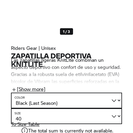
1 / 3
Riders Gear | Unisex
ZAPATILLA DEPORTIVA
Las zapatillas ligeras KnitLite combinan un
KNITLITE
aspecto deportivo con confort de uso y seguridad.
Gracias a la robusta suela de etilvinilacetato (EVA)
bicolor de Vibram las superficies reforzadas en la
zona de los reposapiés y en los talones, se
[Show more]
adaptan perfectamente a las tensiones y los
COLOR
esfuerzos que supone conducir una motocicleta a
diario. La cremallera interior oculta permite
SIZE
calzarse la zapatilla cómodamente.
To Size Table
The total sum is currently not available.