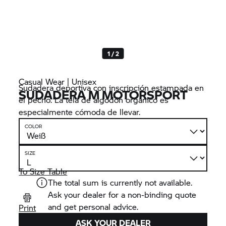
1 / 2
Casual Wear | Unisex
Sudadera deportiva con inscripción estampada en
SUDADERA M MOTORSPORT
el pecho. La tela de algodón orgánico es
especialmente cómoda de llevar.
COLOR
SIZE
To Size Table
The total sum is currently not available.
Ask your dealer for a non-binding quote
and get personal advice.
Print
ASK YOUR DEALER