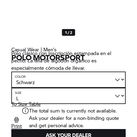
1 / 2
Casual Wear | Men’s
Polo clásico con inscripción estampada en el
POLO MOTORSPORT
pecho. La tela de algodón orgánico es
especialmente cómoda de llevar.
COLOR
SIZE
To Size Table
The total sum is currently not available.
Ask your dealer for a non-binding quote
and get personal advice.
Print
ASK YOUR DEALER