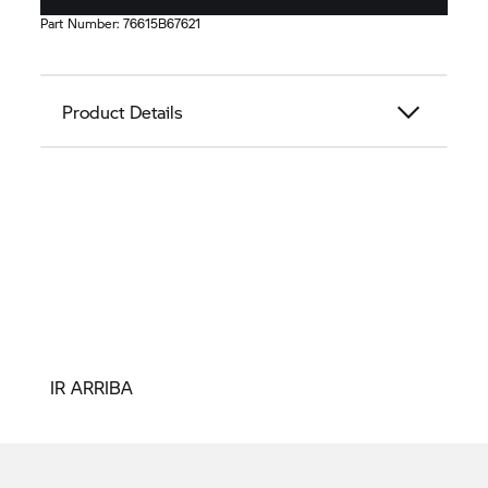
Part Number:
76615B67621
Product Details
IR ARRIBA