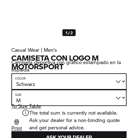
1 / 2
Casual Wear | Men’s
CAMISETA CON LOGO M
Camiseta deportiva con gráfico estampado en la
MOTORSPORT
espalda.
COLOR
SIZE
To Size Table
The total sum is currently not available.
Ask your dealer for a non-binding quote
and get personal advice.
Print
ASK YOUR DEALER