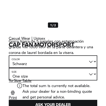
1 / 2
Casual Wear | Unisex
Gorra ligera de 5 paneles con estampación
CAP FAN MOTORSPORT
grande «M 1000 RR» en la parte delantera y una
corona de laurel bordada en la visera.
COLOR
SIZE
To Size Table
The total sum is currently not available.
Ask your dealer for a non-binding quote
and get personal advice.
Print
ASK YOUR DEALER