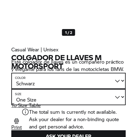
1 / 2
Casual Wear | Unisex
COLGADOR DE LLAVES M
Este colgador de llaves es un compañero práctico
MOTORSPORT
y elegante para los fans de las motocicletas BMW.
COLOR
SIZE
To Size Table
The total sum is currently not available.
Ask your dealer for a non-binding quote
and get personal advice.
Print
ASK YOUR DEALER