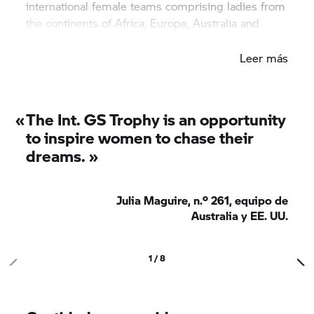
international female teams comprising ladies from
the continents of Africa, Europe, Australia and
America.
Leer más
«
The Int.
GS Trophy
is an opportunity
to inspire women to chase their
dreams. »
Julia Maguire, n.º 261, equipo de
Australia y EE. UU.
1 / 8