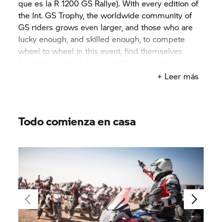
que es la
R 1200 GS
Rallye). With every edition of
the Int.
GS Trophy,
the worldwide community of
GS riders grows even larger, and those who are
lucky enough, and skilled enough, to compete
wheel to wheel in this event, find themselves
becoming part of an irresistible scene that knows
no limits, country borders or language barriers.
+ Leer más
Todo comienza en casa