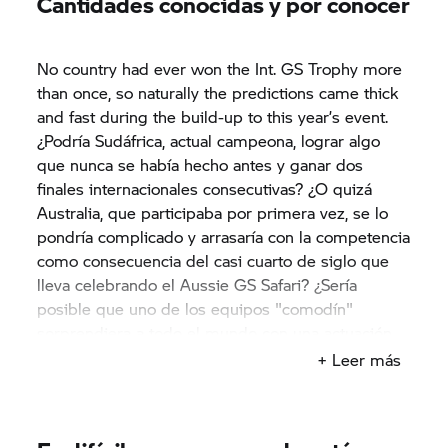
Cantidades conocidas y por conocer
No country had ever won the Int.
GS Trophy
more
than once, so naturally the predictions came thick
and fast during the build-up to this year’s event.
¿Podría Sudáfrica, actual campeona, lograr algo
que nunca se había hecho antes y ganar dos
finales internacionales consecutivas? ¿O quizá
Australia, que participaba por primera vez, se lo
pondría complicado y arrasaría con la competencia
como consecuencia del casi cuarto de siglo que
lleva celebrando el Aussie GS Safari? ¿Sería
posible que uno de los equipos "comodín"
sorprendiera a todo el mundo con una actuación
impecable y un trabajo en equipo constante
+ Leer más
durante los ocho días que dura la competición?
Solo el tiempo lo diría.