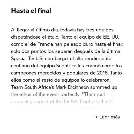
Hasta el final
Al llegar al último día, todavía hay tres equipos
disputándose el título. Tanto el equipo de EE. UU.
como el de Francia han peleado duro hasta el final:
solo dos puntos los separan después de la última
Special Test. Sin embargo, el alto rendimiento
continuo del equipo Sudáfrica les coronó como los
campeones merecidos y populares de 2018. Tanto
ellos como el resto de equipos lo celebraron.
Team South Africa’s Mark Dickinson summed up
the ethos of the event perfectly: “The most
appealing aspect of the Int
GS Trophy
is that it
spreads the love for and from BMW Motorrad.
Para mí, el espíritu del GS es sinónimo de
+ Leer más
unidad".