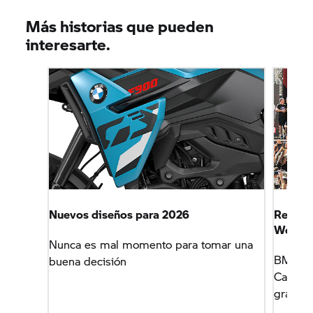
Más historias que pueden
interesarte.
Nuevos diseños para 2026
Revalid
World
Nunca es mal momento para tomar una
BMW Mot
buena decisión
Campeo
gracias