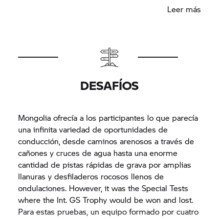
que reciban el mayor número de votos darán a
Leer más
sus equipos el mayor número de puntos. En
ambos concursos de fotografía, el equipo de
Sudáfrica superó con creces a sus competidores.
Ganó el máximo número de puntos (50 en total),
los cuales les ayudaron a consolidarse como los
líderes indiscutibles de la tabla de clasificación.
DESAFÍOS
Mongolia ofrecía a los participantes lo que parecía
una infinita variedad de oportunidades de
conducción, desde caminos arenosos a través de
cañones y cruces de agua hasta una enorme
cantidad de pistas rápidas de grava por amplias
llanuras y desfiladeros rocosos llenos de
ondulaciones. However, it was the Special Tests
where the Int.
GS Trophy
would be won and lost.
Para estas pruebas, un equipo formado por cuatro