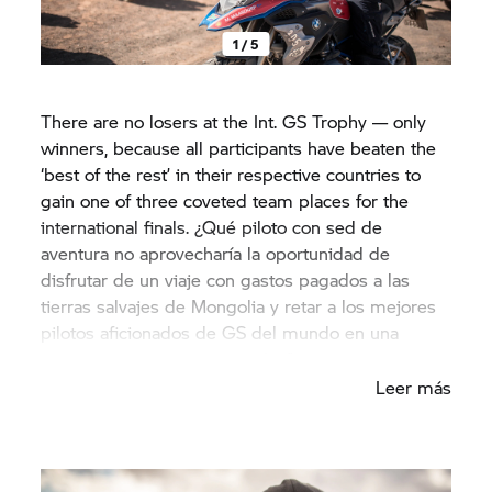
1 / 5
There are no losers at the Int.
GS Trophy
— only
winners, because all participants have beaten the
‘best of the rest’ in their respective countries to
gain one of three coveted team places for the
international finals. ¿Qué piloto con sed de
aventura no aprovecharía la oportunidad de
disfrutar de un viaje con gastos pagados a las
tierras salvajes de Mongolia y retar a los mejores
pilotos aficionados de GS del mundo en una
batalla por conquistar el trofeo?
Leer más