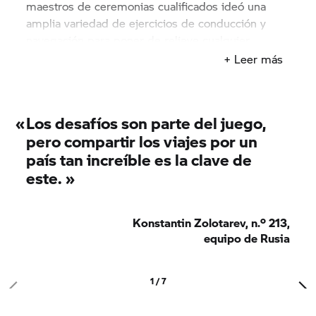
maestros de ceremonias cualificados ideó una
amplia variedad de ejercicios de conducción y
navegación para poner de relieve cualquier
debilidad en la técnica o laguna de conocimiento.
+ Leer más
No importa las veces que los equipos y sus
miembros hubieran practicado ejercicios similares
en casa: la capacidad para realizar estas tareas
«
Los desafíos son parte del juego,
bajo presión era lo que realmente marcaba la
pero compartir los viajes por un
diferencia. Echa un vistazo a los desafíos
país tan increíble es la clave de
individuales y los lugares en los que los pilotos
este. »
tuvieron que demostrar sus habilidades.
Konstantin Zolotarev, n.º 213,
equipo de Rusia
1 / 7