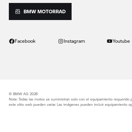
BMW MOTORRAD
Facebook
Instagram
Youtube
© BMW AG 2026
Note: Todas las motos se suministran solo con el equipamiento requerido po
este sitio web pueden variar. Las imágenes pueden incluir equipamiento op